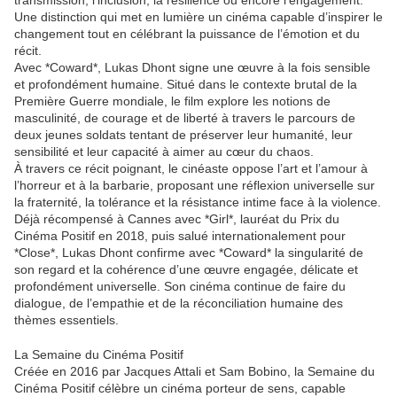
transmission, l’inclusion, la résilience ou encore l’engagement.
Une distinction qui met en lumière un cinéma capable d’inspirer le
changement tout en célébrant la puissance de l’émotion et du
récit.
Avec *Coward*, Lukas Dhont signe une œuvre à la fois sensible
et profondément humaine. Situé dans le contexte brutal de la
Première Guerre mondiale, le film explore les notions de
masculinité, de courage et de liberté à travers le parcours de
deux jeunes soldats tentant de préserver leur humanité, leur
sensibilité et leur capacité à aimer au cœur du chaos.
À travers ce récit poignant, le cinéaste oppose l’art et l’amour à
l’horreur et à la barbarie, proposant une réflexion universelle sur
la fraternité, la tolérance et la résistance intime face à la violence.
Déjà récompensé à Cannes avec *Girl*, lauréat du Prix du
Cinéma Positif en 2018, puis salué internationalement pour
*Close*, Lukas Dhont confirme avec *Coward* la singularité de
son regard et la cohérence d’une œuvre engagée, délicate et
profondément universelle. Son cinéma continue de faire du
dialogue, de l’empathie et de la réconciliation humaine des
thèmes essentiels.
La Semaine du Cinéma Positif
Créée en 2016 par Jacques Attali et Sam Bobino, la Semaine du
Cinéma Positif célèbre un cinéma porteur de sens, capable