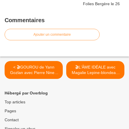
Commentaires
Ajouter un commentaire
< 🎬GOUROU de Yann
🎬L'ÂME IDÉALE avec
Gozlan avec Pierre Niney,
Magalie Lepine-blondeau,
Marion Barbeau, Anthony
Jonathan Cohen au Cinéma
Bajon...au Cinéma le 28
17 Décembre 2025 >
Janvier 2026
Hébergé par Overblog
Top articles
Pages
Contact
Signaler un abus