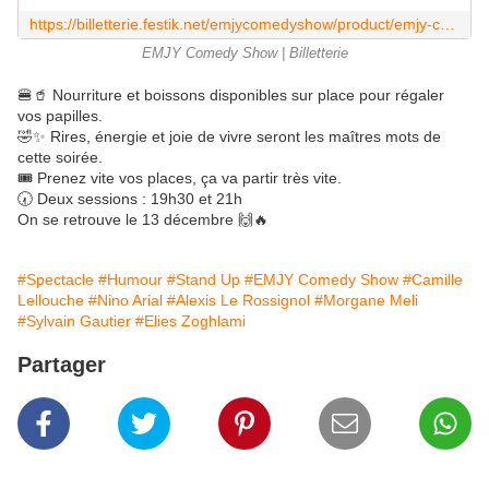
https://billetterie.festik.net/emjycomedyshow/product/emjy-comedy-show-brive/?draftkey=fd89c48edae8aea6dec0897a12747154
EMJY Comedy Show | Billetterie
🍔🥤 Nourriture et boissons disponibles sur place pour régaler
vos papilles.
🤣✨ Rires, énergie et joie de vivre seront les maîtres mots de
cette soirée.
🎟️ Prenez vite vos places, ça va partir très vite.
🕢 Deux sessions : 19h30 et 21h
On se retrouve le 13 décembre 🙌🔥
#Spectacle
#Humour
#Stand Up
#EMJY Comedy Show
#Camille
Lellouche
#Nino Arial
#Alexis Le Rossignol
#Morgane Meli
#Sylvain Gautier
#Elies Zoghlami
Partager