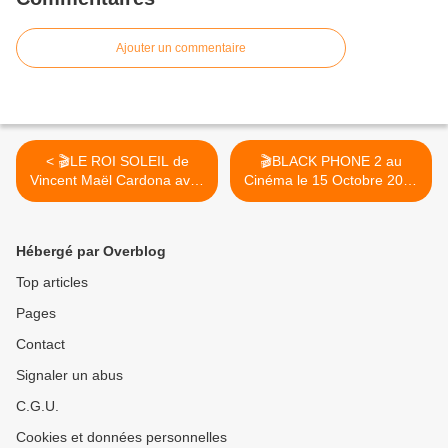
Ajouter un commentaire
< 🎬LE ROI SOLEIL de
🎬BLACK PHONE 2 au
Vincent Maël Cardona avec
Cinéma le 15 Octobre 2025
Pio Marmaï, Sofiane
>
Zermani, Panayotis
Pascot...au Cinéma le 27
Hébergé par Overblog
Aout 2025
Top articles
Pages
Contact
Signaler un abus
C.G.U.
Cookies et données personnelles