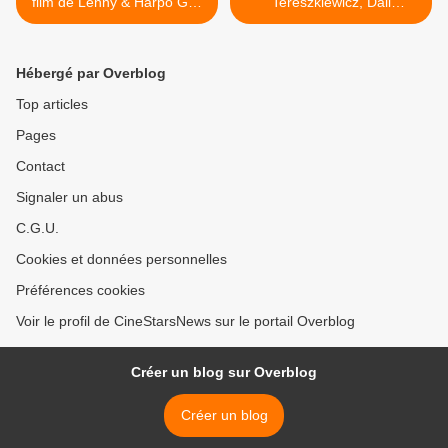
film de Lenny & Harpo Guit
Tereszkiewicz, Dali
avec Maria Cavalier
Benssalah, Daphné
Bazan, Melvil
Patakia, Miou-Miou, Patrick
Poupaud et Catherine
Chesnais au Cinéma le 26
Hébergé par Overblog
Ringer au Cinéma le 26
Mars 2025 >
Mars 2025
Top articles
Pages
Contact
Signaler un abus
C.G.U.
Cookies et données personnelles
Préférences cookies
Voir le profil de CineStarsNews sur le portail Overblog
Créer un blog sur Overblog
Créer un blog