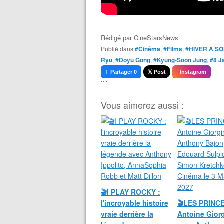
Rédigé par
CineStarsNews
Publié dans
#Cinéma
,
#Films
,
#HIVER À S
Ryu
,
#Doyu Gong
,
#Kyung-Soon Jung
,
#8 J
f Partager 0
𝕏 Post
Instagram
```
Vous aimerez aussi :
🎬I PLAY ROCKY :
l'incroyable histoire
🎬LES PRINC
vraie derrière la
Antoine Giorg