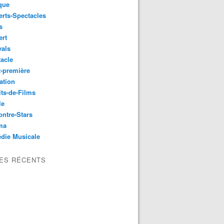
que
rts-Spectacles
s
ert
vals
acle
-première
ation
its-de-Films
le
ntre-Stars
ma
die Musicale
LES RÉCENTS