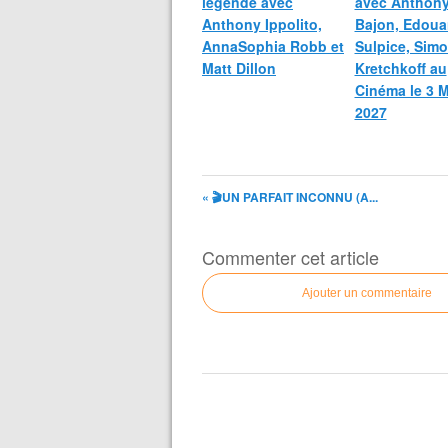
légende avec
avec Anthon
Anthony Ippolito,
Bajon, Edoua
AnnaSophia Robb et
Sulpice, Sim
Matt Dillon
Kretchkoff au
Cinéma le 3 
2027
« 🎬UN PARFAIT INCONNU (A...
Commenter cet article
Ajouter un commentaire