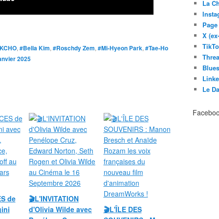
La C
Inst
Page
X (ex
TikT
OKCHO
,
#Bella Kim
,
#Roschdy Zem
,
#Mi-Hyeon Park
,
#Tae-Ho
Thre
anvier 2025
Blues
Link
Le D
Facebo
ES de
🎬L'INVITATION
ini
d'Olivia Wilde avec
🎬L'ÎLE DES