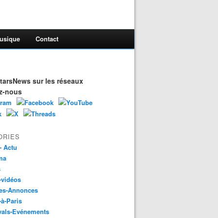
usique
Contact
arsNews sur les réseaux
z-nous
ORIES
- Actu
ma
s
-vidéos
es-Annonces
-à-Paris
vals-Evénements