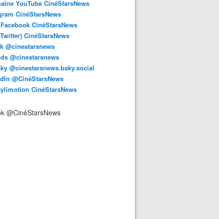
haîne YouTube CinéStarsNews
agram CinéStarsNews
 Facebook CinéStarsNews
-Twitter) CinéStarsNews
ok @cinestarsnews
ads @cinestarsnews
ky @cinestarsnews.bsky.social‬
edIn @CinéStarsNews
aylimotion CinéStarsNews
ok @CinéStarsNews