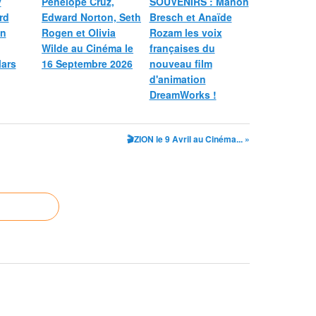
y
Penélope Cruz,
SOUVENIRS : Manon
rd
Edward Norton, Seth
Bresch et Anaïde
on
Rogen et Olivia
Rozam les voix
Wilde au Cinéma le
françaises du
Mars
16 Septembre 2026
nouveau film
d'animation
DreamWorks !
🎬ZION le 9 Avril au Cinéma... »