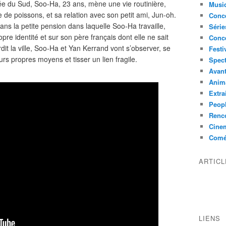
rée du Sud, Soo-Ha, 23 ans, mène une vie routinière,
Musi
 de poissons, et sa relation avec son petit ami, Jun-oh.
Conce
ans la petite pension dans laquelle Soo-Ha travaille,
Série
opre identité et sur son père français dont elle ne sait
Conc
dit la ville, Soo-Ha et Yan Kerrand vont s’observer, se
Festi
rs propres moyens et tisser un lien fragile.
Spect
Avant
Anim
Extra
Peop
Renco
Cine
Comé
ARTIC
LIENS