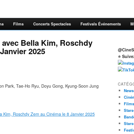
ma
Films
Concerts Spectacles
Festivals Événements
M
avec Bella Kim, Roschdy
Janvier 2025
@CineSt
⭐ Suive
CATÉG
on Park, Tae-Ho Ryu, Doyu Gong, Kyung-Soon Jung
News
Ciné
Film
Stars
Band
Stars
Festi