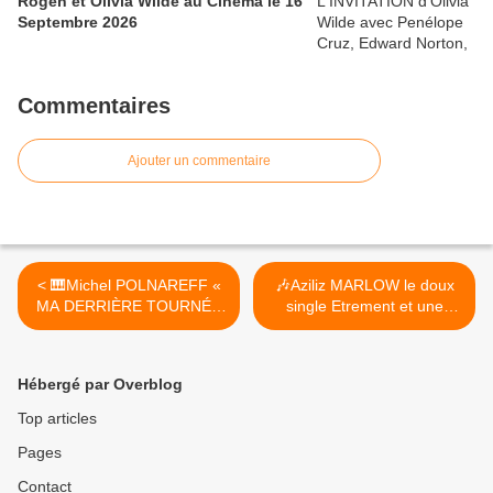
Rogen et Olivia Wilde au Cinéma le 16
Septembre 2026
Commentaires
Ajouter un commentaire
< 🎹Michel POLNAREFF «
🎶Aziliz MARLOW le doux
MA DERRIÈRE TOURNÉE
single Etrement et une
» dans toute la France en
websérie Mon Tour de
2025, et Nouvel Album
Bretagne >
Inédit le 28/02/25 !
Hébergé par Overblog
Top articles
Pages
Contact