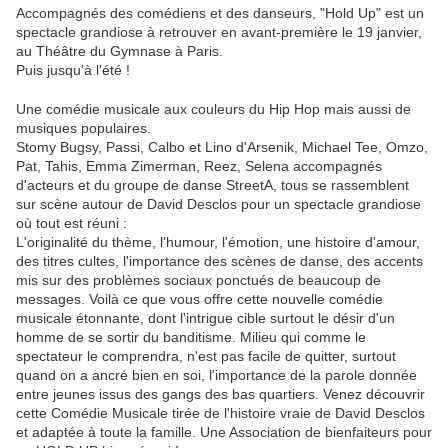
Accompagnés des comédiens et des danseurs, "Hold Up" est un
spectacle grandiose à retrouver en avant-première le 19 janvier,
au Théâtre du Gymnase à Paris.
Puis jusqu'à l'été !
Une comédie musicale aux couleurs du Hip Hop mais aussi de
musiques populaires.
Stomy Bugsy, Passi, Calbo et Lino d'Arsenik, Michael Tee, Omzo,
Pat, Tahis, Emma Zimerman, Reez, Selena accompagnés
d'acteurs et du groupe de danse StreetA, tous se rassemblent
sur scène autour de David Desclos pour un spectacle grandiose
où tout est réuni :
L'originalité du thème, l'humour, l'émotion, une histoire d'amour,
des titres cultes, l'importance des scènes de danse, des accents
mis sur des problèmes sociaux ponctués de beaucoup de
messages. Voilà ce que vous offre cette nouvelle comédie
musicale étonnante, dont l'intrigue cible surtout le désir d'un
homme de se sortir du banditisme. Milieu qui comme le
spectateur le comprendra, n'est pas facile de quitter, surtout
quand on a ancré bien en soi, l'importance de la parole donnée
entre jeunes issus des gangs des bas quartiers. Venez découvrir
cette Comédie Musicale tirée de l'histoire vraie de David Desclos
et adaptée à toute la famille. Une Association de bienfaiteurs pour