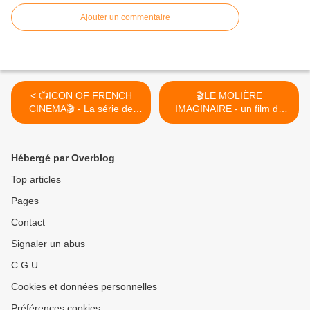
Ajouter un commentaire
< 📺ICON OF FRENCH
🎬LE MOLIÈRE
CINEMA🎬 - La série de
IMAGINAIRE - un film de
Judith Godrèche
Olivier Py avec Laurent
actuellement sur Arte
Lafitte au Cinéma le 14
Février 2024 >
Hébergé par Overblog
Top articles
Pages
Contact
Signaler un abus
C.G.U.
Cookies et données personnelles
Préférences cookies