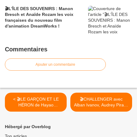
🎬L'ÎLE DES SOUVENIRS : Manon
Bresch et Anaïde Rozam les voix
françaises du nouveau film
d'animation DreamWorks !
Commentaires
Ajouter un commentaire
< 🎬LE GARÇON ET LE
🎬CHALLENGER avec
HÉRON de Hayao
Alban Ivanov, Audrey Pirault
Miyazake, le 1er novembre
et Soso Maness - Début de
au Cinéma
tournage >
Hébergé par Overblog
Top articles