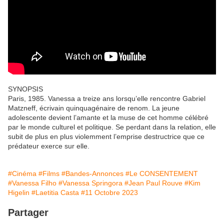
SYNOPSIS
Paris, 1985. Vanessa a treize ans lorsqu’elle rencontre Gabriel
Matzneff, écrivain quinquagénaire de renom. La jeune
adolescente devient l’amante et la muse de cet homme célébré
par le monde culturel et politique. Se perdant dans la relation, elle
subit de plus en plus violemment l’emprise destructrice que ce
prédateur exerce sur elle.
#Cinéma
#Films
#Bandes-Annonces
#Le CONSENTEMENT
#Vanessa Filho
#Vanessa Springora
#Jean Paul Rouve
#Kim
Higelin
#Laetitia Casta
#11 Octobre 2023
Partager