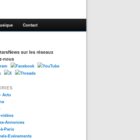
usique
Contact
arsNews sur les réseaux
z-nous
ORIES
- Actu
ma
s
-vidéos
es-Annonces
-à-Paris
vals-Evénements