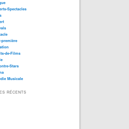
que
rts-Spectacles
s
ert
vals
acle
-première
ation
its-de-Films
le
ntre-Stars
ma
die Musicale
LES RÉCENTS