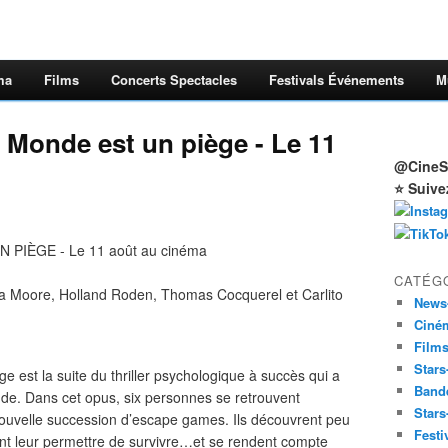
ma
Films
Concerts Spectacles
Festivals Événements
M
Monde est un piège - Le 11
@CineSt
⭐ Suive
PIÈGE - Le 11 août au cinéma
CATÉG
dya Moore, Holland Roden, Thomas Cocquerel et Carlito
News
Ciné
Film
Stars
est la suite du thriller psychologique à succès qui a
Band
onde. Dans cet opus, six personnes se retrouvent
Stars
ouvelle succession d’escape games. Ils découvrent peu
Festi
nt leur permettre de survivre…et se rendent compte