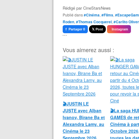
Rédigé par
CineStarsNews
Publié dans
#Cinéma
,
#Films
,
#EscapeGam
Roden
,
#Thomas Cocquerel
,
#Carlito Olive
f Partager 0
𝕏 Post
Instagram
```
Vous aimerez aussi :
🎬JUSTIN LE
JUSTE avec Alban
🎬La saga H
Ivanov, Birane Ba et
GAMES de ret
Alexandra Lamy. au
Cinéma à part
Cinéma le 23
Octobre 2026
Septembre 2026
toutes les da