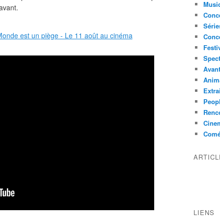
Musi
ravant.
Conce
Série
Conc
Festi
Spect
Avant
Anim
Extra
Peop
Renco
Cine
Comé
ARTIC
LIENS