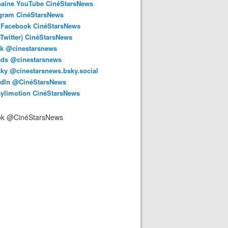
haîne YouTube CinéStarsNews
agram CinéStarsNews
 Facebook CinéStarsNews
-Twitter) CinéStarsNews
ok @cinestarsnews
ads @cinestarsnews
ky @cinestarsnews.bsky.social‬
edIn @CinéStarsNews
aylimotion CinéStarsNews
ok @CinéStarsNews