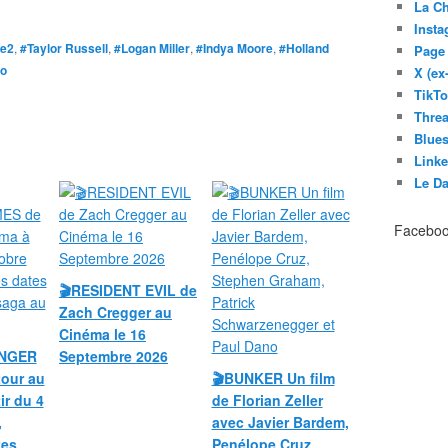
La C
Inst
e2
,
#Taylor Russell
,
#Logan Miller
,
#Indya Moore
,
#Holland
Page
ro
X (ex
TikT
Thre
Blues
Link
Le D
Facebo
🎬RESIDENT EVIL de
Zach Cregger au
Cinéma le 16
UNGER
Septembre 2026
our au
🎬BUNKER Un film
ir du 4
de Florian Zeller
,
avec Javier Bardem,
tes
Penélope Cruz,