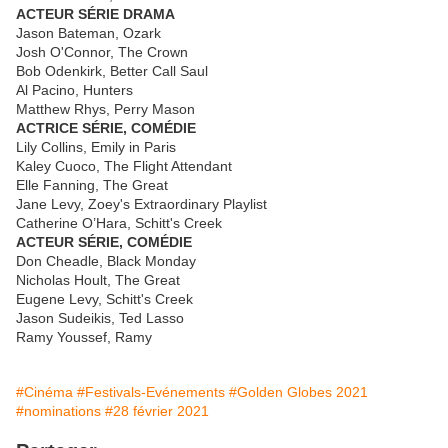
ACTEUR SÉRIE DRAMA
Jason Bateman, Ozark
Josh O'Connor, The Crown
Bob Odenkirk, Better Call Saul
Al Pacino, Hunters
Matthew Rhys, Perry Mason
ACTRICE SÉRIE, COMÉDIE
Lily Collins, Emily in Paris
Kaley Cuoco, The Flight Attendant
Elle Fanning, The Great
Jane Levy, Zoey's Extraordinary Playlist
Catherine O’Hara, Schitt's Creek
ACTEUR SÉRIE, COMÉDIE
Don Cheadle, Black Monday
Nicholas Hoult, The Great
Eugene Levy, Schitt's Creek
Jason Sudeikis, Ted Lasso
Ramy Youssef, Ramy
#Cinéma
#Festivals-Evénements
#Golden Globes 2021
#nominations
#28 février 2021