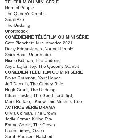
TÉLÉFILM OU MINI SÉRIE
Normal People
The Queen's Gambit
Small Axe
The Undoing
Unorthodox
COMÉDIENNE TÉLÉFILM OU MINI SÉRIE
Cate Blanchett, Mrs. America 2021
Daisy Edgar-Jones ,Normal People
Shira Haas, Unorthodox
Nicole Kidman, The Undoing
Anya Taylor-Joy, The Queen's Gambit
COMÉDIEN TÉLÉFILM OU MINI SÉRIE
Bryan Cranston, Your Honor
Jeff Daniels, The Comey Rule
Hugh Grant, The Undoing
Ethan Hawke, The Good Lord Bird,
Mark Ruffalo, I Know This Much Is True
ACTRICE SÉRIE DRAMA
Olivia Colman, The Crown
Jodie Comer, Killing Eve
Emma Corrin, The Crown
Laura Linney, Ozark
Sarah Paulson, Ratched