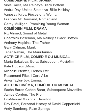
COMÉDIENNE FILM, DRAMA
Viola Davis, Ma Rainey's Black Bottom
Andra Day, United States vs. Billie Holiday
Vanessa Kirby, Pieces of a Woman
Frances McDormand, Nomadland
Carey Mulligan, Promising Young Woman
COMÉDIEN FILM, DRAMA
Riz Ahmed, Sound of Metal
Chadwick Boseman, Ma Rainey's Black Bottom
Anthony Hopkins, The Father
Gary Oldman, Mank
Tahar Rahim, The Mauritanian
ACTRICE FILM, COMÉDIE OU MUSICAL
Maria Bakalova, Borat Subsequent Moviefilm
Kate Hudson ,Music
Michelle Pfeiffer, French Exit
Rosamund Pike, I Care A Lo
Anya Taylor-Joy, Emma.
ACTEUR CINÉMA, COMÉDIE OU MUSICAL
Sacha Baron Cohen Borat, Subsequent Moviefilm
James Corden, The Prom
Lin-Manuel Miranda, Hamilton
Dev Patel, Personal History of David Copperfield
Andy Samberg, Palm Springs