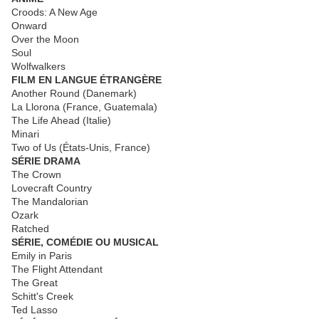
Croods: A New Age
Onward
Over the Moon
Soul
Wolfwalkers
FILM EN LANGUE ÉTRANGÈRE
Another Round (Danemark)
La Llorona (France, Guatemala)
The Life Ahead (Italie)
Minari
Two of Us (États-Unis, France)
SÉRIE DRAMA
The Crown
Lovecraft Country
The Mandalorian
Ozark
Ratched
SÉRIE, COMÉDIE OU MUSICAL
Emily in Paris
The Flight Attendant
The Great
Schitt's Creek
Ted Lasso