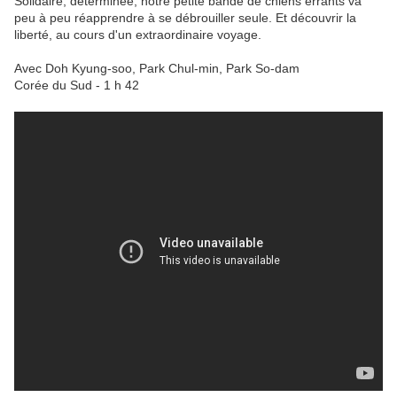
Solidaire, déterminée, notre petite bande de chiens errants va
peu à peu réapprendre à se débrouiller seule. Et découvrir la
liberté, au cours d'un extraordinaire voyage.
Avec Doh Kyung-soo, Park Chul-min, Park So-dam
Corée du Sud - 1 h 42