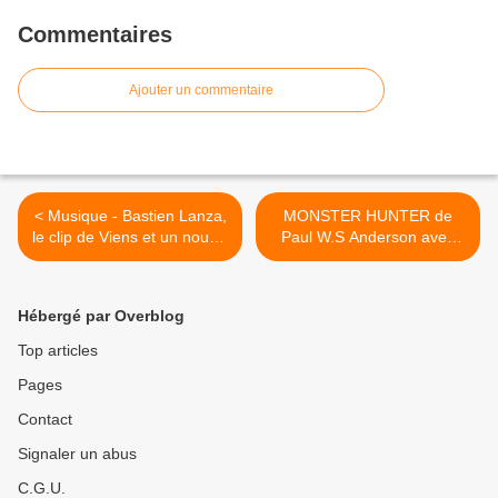
Commentaires
Ajouter un commentaire
< Musique - Bastien Lanza,
MONSTER HUNTER de
le clip de Viens et un nouvel
Paul W.S Anderson avec
album Bleu
Milla Jovovich, Le 9
septembre 2020 au Cinéma
>
Hébergé par Overblog
Top articles
Pages
Contact
Signaler un abus
C.G.U.