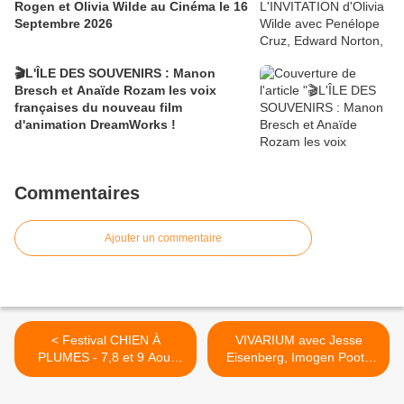
Rogen et Olivia Wilde au Cinéma le 16
Septembre 2026
🎬L'ÎLE DES SOUVENIRS : Manon
Bresch et Anaïde Rozam les voix
françaises du nouveau film
d'animation DreamWorks !
Commentaires
Ajouter un commentaire
< Festival CHIEN À
VIVARIUM avec Jesse
PLUMES - 7,8 et 9 Aout
Eisenberg, Imogen Poots
2020 - les premiers Noms
au Cinéma le 11 Mars 2020
annoncés
>