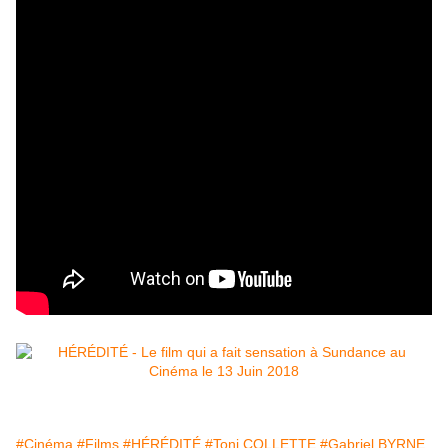
#Cinéma
#Films
#HÉRÉDITÉ
#Toni COLLETTE
#Gabriel BYRNE