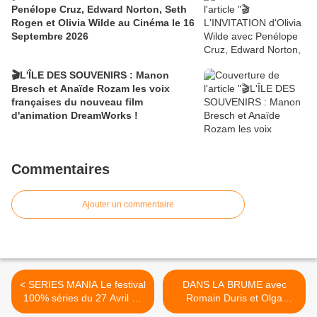
Penélope Cruz, Edward Norton, Seth
Rogen et Olivia Wilde au Cinéma le 16
Septembre 2026
🎬L'ÎLE DES SOUVENIRS : Manon
Bresch et Anaïde Rozam les voix
françaises du nouveau film
d'animation DreamWorks !
Commentaires
Ajouter un commentaire
< SERIES MANIA Le festival
DANS LA BRUME avec
100% séries du 27 Avril au
Romain Duris et Olga
5 Mai 2018
Kurylenko au Cinéma le 4