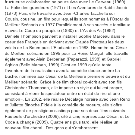
fructueuse collaboration se poursuivra avec Le Cerveau (1969),
La Folie des grandeurs (1971) et Les Aventures de Rabbi Jacob
(1973).Puis, elle travaille avec Jean-Charles Tacchella sur
Cousin, cousine, un film pour lequel ils sont nommés à l’Oscar du
Meilleur Scénario en 1977.Parallèlement à ses succès « familiaux
» avec Le Coup du parapluie (1980) et L’As des As (1982),
Danièle Thompson parvient à installer Sophie Marceau dans le
coeur des Français en écrivant avec Claude Pinoteau les deux
volets de La Boum puis L’Etudiante en 1988. Nommée au César
du Meilleur scénario en 1995 pour La Reine Margot, elle travaille
également avec Alain Berberian (Paparazzi, 1998) et Gabriel
Aghion (Belle Maman, 1999).C’est en 1999 qu’elle tente
l’aventure de la réalisation avec la comédie douce-amère La
Bûche, nommée aux César de la Meilleure première oeuvre et du
Meilleur scénario. Grâce à ce film choral co-écrit avec son fils
Christopher Thompson, elle impose un style qui lui est propre,
consistant à «tenir le spectateur entre un éclat de rire et une
émotion». En 2002, elle réalise Décalage horaire avec Jean Reno
et Juliette Binoche.Fidèle à la comédie de moeurs, elle s’offre
également de prestigieux castings pour ses deux films suivants :
Fauteuils d’orchestre (2006), cité à cinq reprises aux César, et Le
Code a changé (2009). Quatre ans plus tard, elle réalise un
nouveau film choral : Des gens qui s’embrassent.