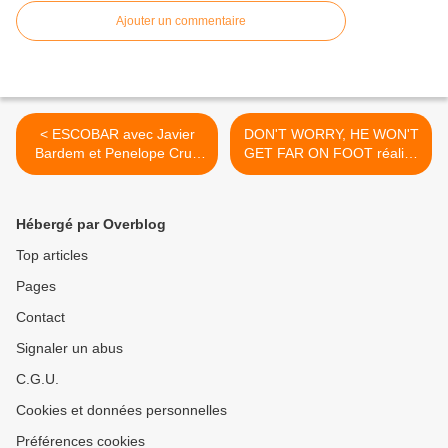
Ajouter un commentaire
< ESCOBAR avec Javier
DON'T WORRY, HE WON'T
Bardem et Penelope Cruz
GET FAR ON FOOT réalisé
au Cinéma le 18 Avril 2018
par Gus Van Sant avec
Joaquin Phoenix - Au
Cinéma le 4 Avril 2018 >
Hébergé par Overblog
Top articles
Pages
Contact
Signaler un abus
C.G.U.
Cookies et données personnelles
Préférences cookies