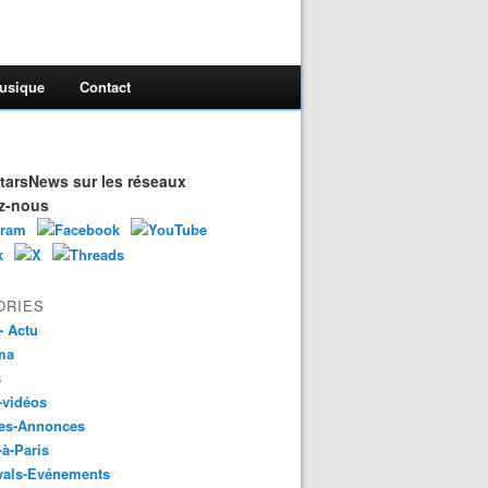
usique
Contact
arsNews sur les réseaux
z-nous
ORIES
- Actu
ma
s
-vidéos
es-Annonces
-à-Paris
vals-Evénements