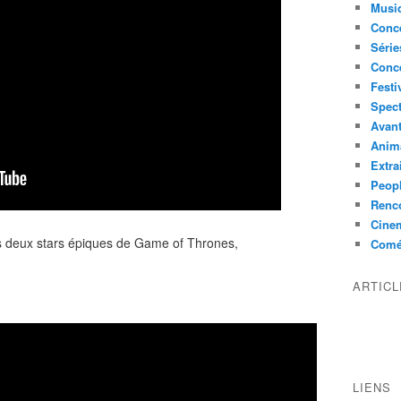
Musi
Conce
Série
Conc
Festi
Spect
Avant
Anim
Extra
Peop
Renco
Cine
es deux stars épiques de Game of Thrones,
Comé
ARTIC
LIENS