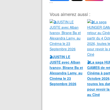
```
Vous aimerez aussi :
🎬JUSTIN LE
JUSTE avec Alban
🎬La saga H
Ivanov, Birane Ba et
GAMES de ret
Alexandra Lamy. au
Cinéma à part
Cinéma le 23
Octobre 2026
Septembre 2026
toutes les da
pour revoir l
au Ciné