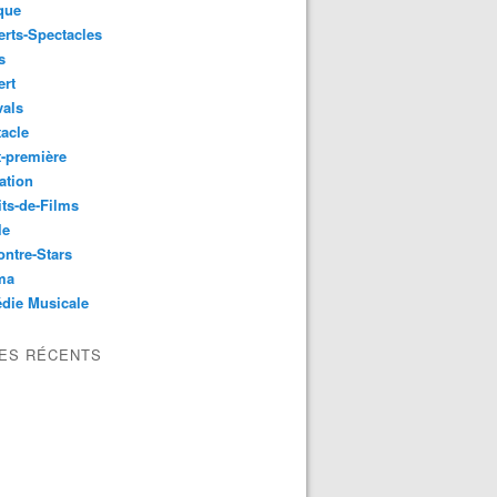
que
rts-Spectacles
s
ert
vals
acle
-première
ation
its-de-Films
le
ntre-Stars
ma
die Musicale
LES RÉCENTS