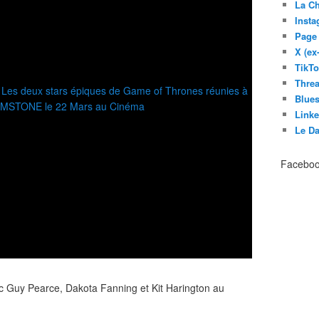
La C
Inst
Page
X (ex
TikT
Thre
Blues
Link
Le D
Facebo
Guy Pearce, Dakota Fanning et Kit Harington au