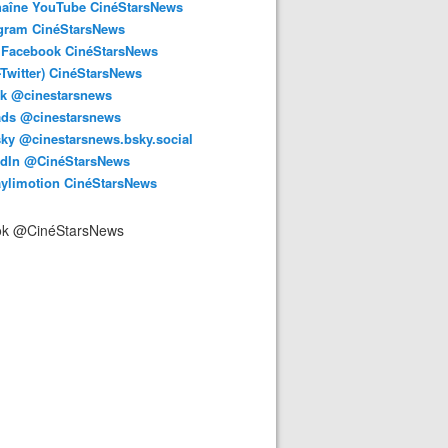
haîne YouTube CinéStarsNews
agram CinéStarsNews
 Facebook CinéStarsNews
-Twitter) CinéStarsNews
ok @cinestarsnews
ads @cinestarsnews
ky @cinestarsnews.bsky.social‬
edIn @CinéStarsNews
aylimotion CinéStarsNews
ok @CinéStarsNews