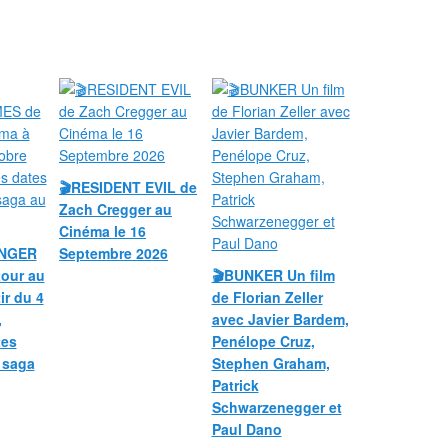
🎬RESIDENT EVIL de
Zach Cregger au
Cinéma le 16
UNGER
Septembre 2026
our au
🎬BUNKER Un film
ir du 4
de Florian Zeller
,
avec Javier Bardem,
tes
Penélope Cruz,
a saga
Stephen Graham,
Patrick
Schwarzenegger et
Paul Dano