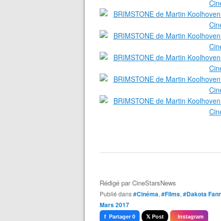
Rédigé par
CineStarsNews
Publié dans
#Cinéma
,
#Films
,
#Dakota Fann
Mars 2017
f Partager 0
𝕏 Post
Instagram