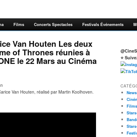
ma
Films
Concerts Spectacles
Festivals Événements
M
rice Van Houten Les deux
me of Thrones réunies à
@CineSt
⭐ Suive
TONE le 22 Mars au Cinéma
on
CATÉG
arice Van Houten, réalisé par Martin Koolhoven.
News
Ciné
Film
Stars
Band
Stars
Festi