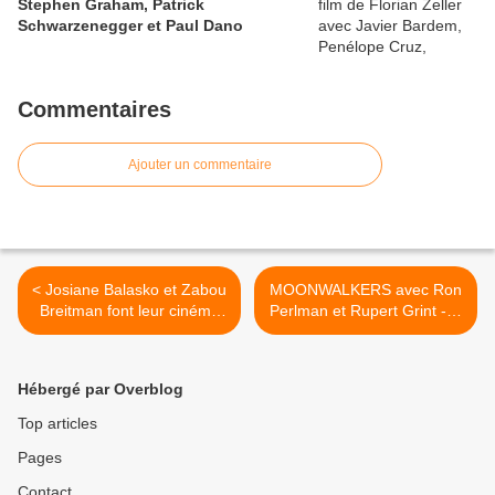
Stephen Graham, Patrick
Schwarzenegger et Paul Dano
Commentaires
Ajouter un commentaire
< Josiane Balasko et Zabou
MOONWALKERS avec Ron
Breitman font leur cinéma
Perlman et Rupert Grint - le
dans Arrête ton cinéma ! -
2 Mars au Cinéma >
Le 13 janvier au Cinéma
Hébergé par Overblog
Top articles
Pages
Contact