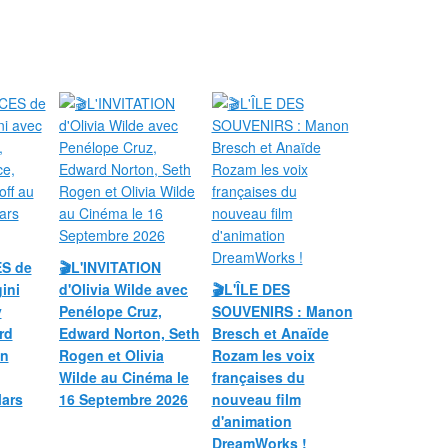
ES de
🎬L'INVITATION
ini
d'Olivia Wilde avec
🎬L'ÎLE DES
y
Penélope Cruz,
SOUVENIRS : Manon
rd
Edward Norton, Seth
Bresch et Anaïde
on
Rogen et Olivia
Rozam les voix
Wilde au Cinéma le
françaises du
Mars
16 Septembre 2026
nouveau film
d'animation
DreamWorks !