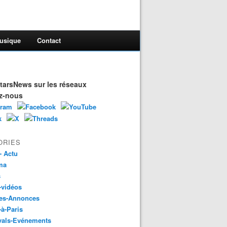
usique
Contact
arsNews sur les réseaux
z-nous
ORIES
- Actu
ma
s
-vidéos
es-Annonces
-à-Paris
vals-Evénements