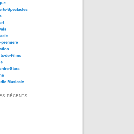
que
rts-Spectacles
s
ert
vals
acle
-première
ation
its-de-Films
le
ntre-Stars
ma
die Musicale
LES RÉCENTS