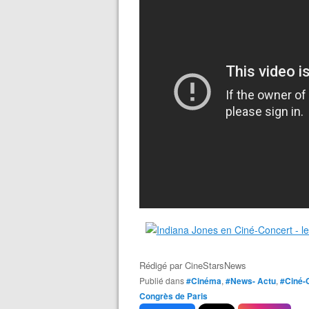
Rédigé par
CineStarsNews
Publié dans
#Cinéma
,
#News- Actu
,
#Ciné-
Congrès de Paris