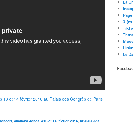
La C
Inst
Page
X (ex
TikT
Thre
Blues
Link
Le D
Facebo
Concert
,
#Indiana Jones
,
#13 et 14 février 2016
,
#Palais des