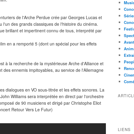
Musi
Conce
Série
enturiers de l'Arche Perdue crée par Georges Lucas et
Conc
 l'un des grands classiques de l'histoire du cinéma.
Festi
e brillant et impertinent connu de tous, interprété par
Spect
Avant
lm en a remporté 5 (dont un spécial pour les effets
Anim
Extra
Peop
t à la recherche de la mystérieuse Arche d'Alliance et
Renco
 et des ennemis impitoyables, au service de l'Allemagne
Cine
Comé
 les dialogues en VO sous-titrée et les effets sonores. La
ARTIC
John Williams sera interprétée en direct par l'orchestre
posé de 90 musiciens et dirigé par Christophe Eliot
oncert Retour Vers Le Futur)
LIENS