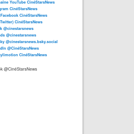
haîne YouTube CinéStarsNews
agram CinéStarsNews
 Facebook CinéStarsNews
-Twitter) CinéStarsNews
ok @cinestarsnews
ads @cinestarsnews
ky @cinestarsnews.bsky.social‬
edIn @CinéStarsNews
aylimotion CinéStarsNews
ok @CinéStarsNews