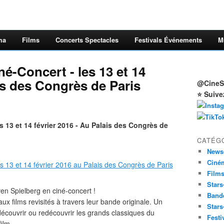
ma
Films
Concerts Spectacles
Festivals Événements
M
é-Concert - les 13 et 14
is des Congrès de Paris
@CineSt
⭐ Suive
13 et 14 février 2016 - Au Palais des Congrès de
CATÉG
News
Ciné
Film
Stars
ven Spielberg en ciné-concert !
Band
ux films revisités à travers leur bande originale. Un
Stars
écouvrir ou redécouvrir les grands classiques du
Festi
film.