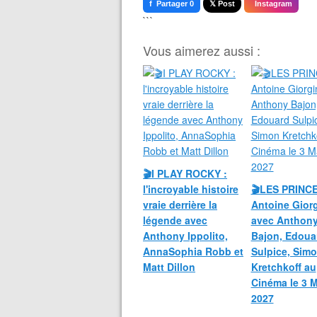
f Partager 0
𝕏 Post
Instagram
```
Vous aimerez aussi :
🎬I PLAY ROCKY :
l'incroyable histoire
🎬LES PRINC
vraie derrière la
Antoine Giorg
légende avec
avec Anthon
Anthony Ippolito,
Bajon, Edoua
AnnaSophia Robb et
Sulpice, Sim
Matt Dillon
Kretchkoff au
Cinéma le 3 
2027