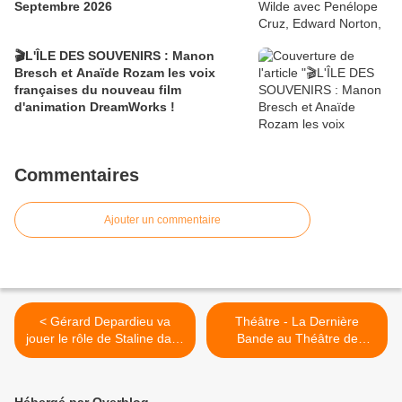
Septembre 2026
🎬L'ÎLE DES SOUVENIRS : Manon
Bresch et Anaïde Rozam les voix
françaises du nouveau film
d'animation DreamWorks !
Commentaires
Ajouter un commentaire
< Gérard Depardieu va
Théâtre - La Dernière
jouer le rôle de Staline dans
Bande au Théâtre de
un film de Fanny Ardant
l'Oeuvre avec Jacques
Weber à partir du 16 Avril
2016 >