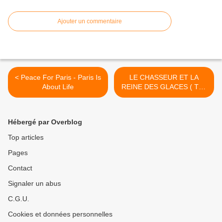
Ajouter un commentaire
< Peace For Paris - Paris Is
LE CHASSEUR ET LA
About Life
REINE DES GLACES ( The
Huntsman : Winter's War)
Au Cinéma le 20 Avril 2016
>
Hébergé par Overblog
Top articles
Pages
Contact
Signaler un abus
C.G.U.
Cookies et données personnelles