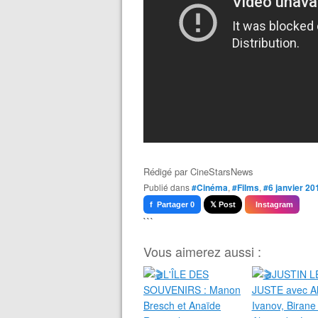
Rédigé par
CineStarsNews
Publié dans
#Cinéma
,
#Films
,
#6 janvier 20
f Partager 0
𝕏 Post
Instagram
```
Vous aimerez aussi :