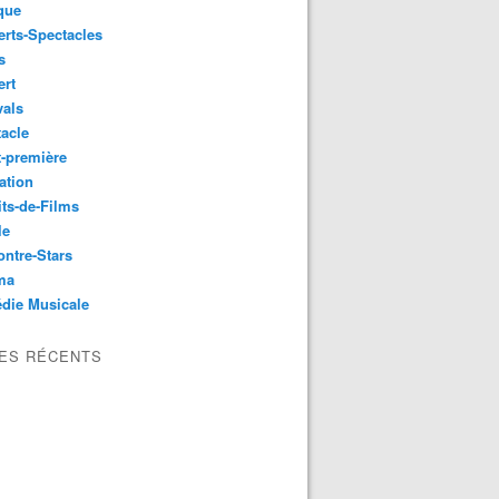
que
rts-Spectacles
s
ert
vals
acle
-première
ation
its-de-Films
le
ntre-Stars
ma
die Musicale
LES RÉCENTS