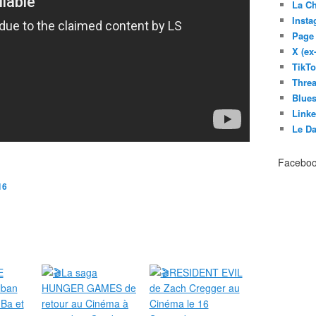
La C
Inst
Page
X (ex
TikT
Thre
Blues
Link
Le D
Facebo
16