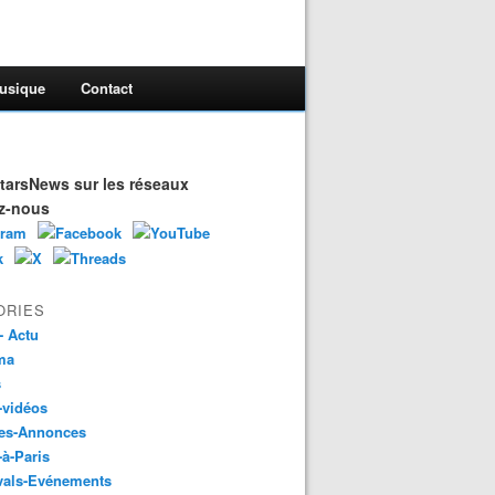
usique
Contact
arsNews sur les réseaux
z-nous
ORIES
- Actu
ma
s
-vidéos
es-Annonces
-à-Paris
vals-Evénements