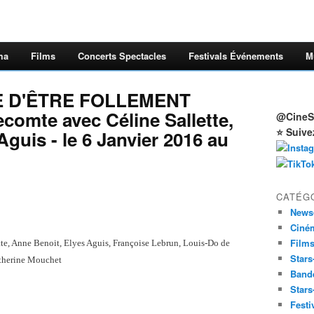
ma
Films
Concerts Spectacles
Festivals Événements
M
E D'ÊTRE FOLLEMENT
comte avec Céline Sallette,
@CineSt
⭐ Suive
guis - le 6 Janvier 2016 au
CATÉG
News
Ciné
Film
te, Anne Benoit, Elyes Aguis, Françoise Lebrun, Louis-Do de
Stars
atherine Mouchet
Band
Stars
Festi