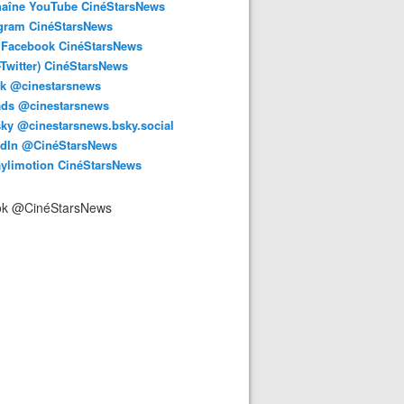
haîne YouTube CinéStarsNews
agram CinéStarsNews
 Facebook CinéStarsNews
-Twitter) CinéStarsNews
ok @cinestarsnews
ads @cinestarsnews
ky @cinestarsnews.bsky.social‬
edIn @CinéStarsNews
aylimotion CinéStarsNews
ok @CinéStarsNews