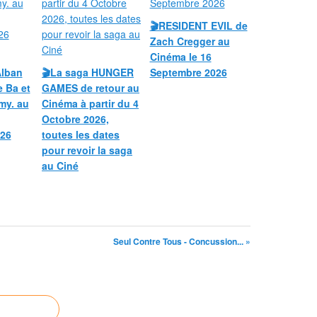
🎬RESIDENT EVIL de
Zach Cregger au
Cinéma le 16
Alban
🎬La saga HUNGER
Septembre 2026
e Ba et
GAMES de retour au
my. au
Cinéma à partir du 4
Octobre 2026,
26
toutes les dates
pour revoir la saga
au Ciné
Seul Contre Tous - Concussion... »