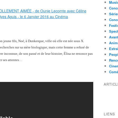
Musi
Conce
Série
Conc
Festi
Spect
Avant
son jeune fils, Noé, à Dunkerque, ville où elle est née sous X.
Anim
 recherches sur sa mère biologique, mais cette femme a refusé de
Extra
re inconnue, de son passé et de leur histoire, Élisa ne renonce pas
Peop
Renco
r ses attentes…
Cine
Comé
ARTIC
LIENS