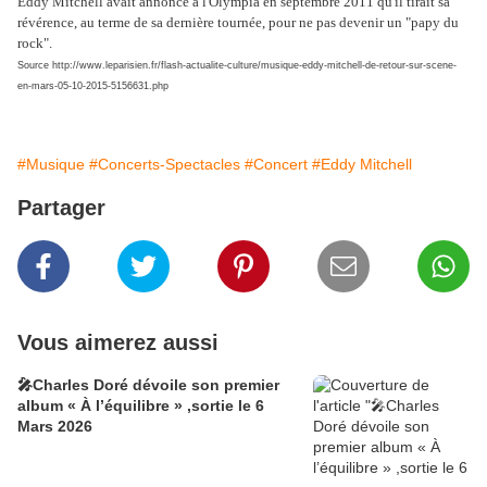
Eddy Mitchell avait annoncé à l'Olympia en septembre 2011 qu'il tirait sa
révérence, au terme de sa dernière tournée, pour ne pas devenir un "papy du
rock".
Source http://www.leparisien.fr/flash-actualite-culture/musique-eddy-mitchell-de-retour-sur-scene-
en-mars-05-10-2015-5156631.php
#Musique
#Concerts-Spectacles
#Concert
#Eddy Mitchell
Partager
Vous aimerez aussi
🎤Charles Doré dévoile son premier
album « À l’équilibre » ,sortie le 6
Mars 2026