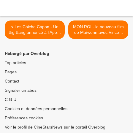
< Les Chiche Capon - Un
MON ROI - le nouveau film
Big Bang annoncé à l'Apollo
de Maïwenn avec Vincent
Théâtre avec "LA 432"
Cassel et Emmanuelle
Bercot - le 21 Octobre au
Cinéma >
Hébergé par Overblog
Top articles
Pages
Contact
Signaler un abus
C.G.U.
Cookies et données personnelles
Préférences cookies
Voir le profil de CineStarsNews sur le portail Overblog