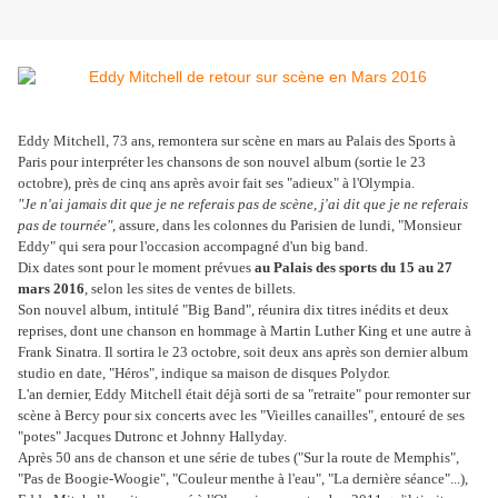
Eddy Mitchell, 73 ans, remontera sur scène en mars au Palais des Sports à
Paris pour interpréter les chansons de son nouvel album (sortie le 23
octobre), près de cinq ans après avoir fait ses "adieux" à l'Olympia.
"Je n'ai jamais dit que je ne referais pas de scène, j'ai dit que je ne referais
pas de tournée"
, assure, dans les colonnes du Parisien de lundi, "Monsieur
Eddy" qui sera pour l'occasion accompagné d'un big band.
Dix dates sont pour le moment prévues
au Palais des sports du 15 au 27
mars 2016
, selon les sites de ventes de billets.
Son nouvel album, intitulé "Big Band", réunira dix titres inédits et deux
reprises, dont une chanson en hommage à Martin Luther King et une autre à
Frank Sinatra. Il sortira le 23 octobre, soit deux ans après son dernier album
studio en date, "Héros", indique sa maison de disques Polydor.
L'an dernier, Eddy Mitchell était déjà sorti de sa "retraite" pour remonter sur
scène à Bercy pour six concerts avec les "Vieilles canailles", entouré de ses
"potes" Jacques Dutronc et Johnny Hallyday.
Après 50 ans de chanson et une série de tubes ("Sur la route de Memphis",
"Pas de Boogie-Woogie", "Couleur menthe à l'eau", "La dernière séance"...),