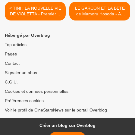
< TINI : LA NOUVELLE VIE
LE GARCON ET LA BÊTE
DE VIOLETTA - Premières
de Mamoru Hosoda - Au
images
Cinéma le 13 Janvier 2016
>
Hébergé par Overblog
Top articles
Pages
Contact
Signaler un abus
C.G.U.
Cookies et données personnelles
Préférences cookies
Voir le profil de CineStarsNews sur le portail Overblog
Créer un blog sur Overblog