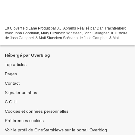
10 Cloverfield Lane Produit par J.J. Abrams Réalisé par Dan Trachtenberg
Avec John Goodman, Mary Elizabeth Winstead, John Gallagher, Jr. Histoire
de Josh Campbell & Matt Stuecken Scénario de Josh Campbell & Matt
Stuecken et Damien Chazelle Près de dix...
Hébergé par Overblog
Top articles
Pages
Contact
Signaler un abus
C.G.U.
Cookies et données personnelles
Préférences cookies
Voir le profil de CineStarsNews sur le portail Overblog