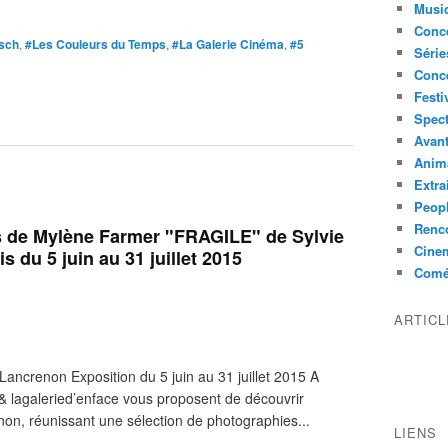
Musi
Conce
isch
,
#Les Couleurs du Temps
,
#La Galerie Cinéma
,
#5
Série
Conc
Festi
Spect
Avant
Anim
Extra
Peop
Renco
s de Mylène Farmer "FRAGILE" de Sylvie
Cine
s du 5 juin au 31 juillet 2015
Comé
ARTIC
ancrenon Exposition du 5 juin au 31 juillet 2015 A
 & lagaleried’enface vous proposent de découvrir
on, réunissant une sélection de photographies...
LIENS