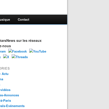
usique
Contact
arsNews sur les réseaux
z-nous
ORIES
- Actu
ma
s
-vidéos
es-Annonces
-à-Paris
vals-Evénements