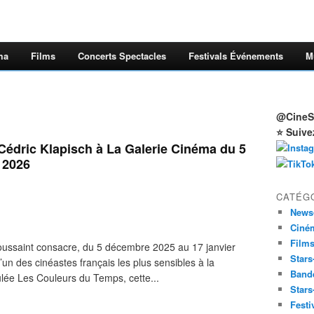
ma
Films
Concerts Spectacles
Festivals Événements
M
@CineSt
⭐ Suive
Cédric Klapisch à La Galerie Cinéma du 5
 2026
CATÉG
News
Ciné
Film
ussaint consacre, du 5 décembre 2025 au 17 janvier
Stars
’un des cinéastes français les plus sensibles à la
Band
tulée Les Couleurs du Temps, cette...
Stars
Festi