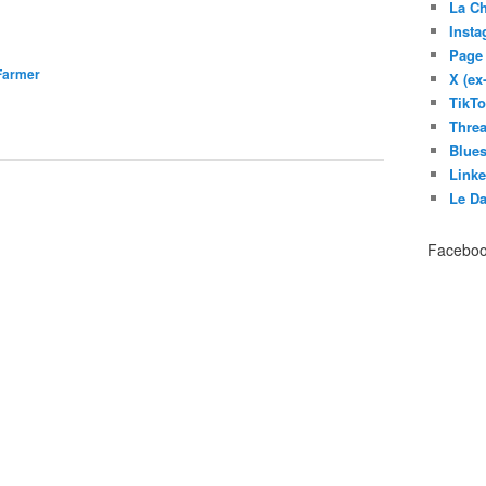
La C
Inst
Page
Farmer
X (ex
TikT
Thre
Blues
Link
Le D
Facebo