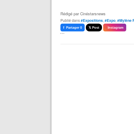
Rédigé par
Cinéstarsnews
Publié dans
#Expositions
,
#Expo
,
#Mylène 
f Partager 0
𝕏 Post
Instagram
```