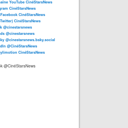
haîne YouTube CinéStarsNews
agram CinéStarsNews
 Facebook CinéStarsNews
-Twitter) CinéStarsNews
ok @cinestarsnews
ads @cinestarsnews
ky @cinestarsnews.bsky.social‬
edIn @CinéStarsNews
aylimotion CinéStarsNews
ok @CinéStarsNews