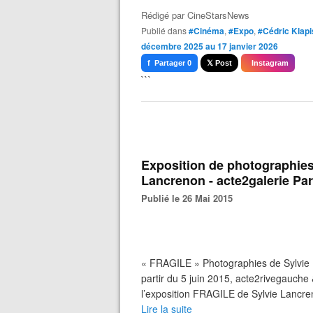
Rédigé par
CineStarsNews
Publié dans
#Cinéma
,
#Expo
,
#Cédric Klap
décembre 2025 au 17 janvier 2026
f Partager 0
𝕏 Post
Instagram
```
Exposition de photographie
Lancrenon - acte2galerie Pari
Publié le 26 Mai 2015
« FRAGILE » Photographies de Sylvie L
partir du 5 juin 2015, acte2rivegauche
l’exposition FRAGILE de Sylvie Lancren
Lire la suite