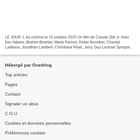
LE JOUR J, Au cinéma le 15 octobre 2025 Un film de Claude Zidi Jr. Avec
Kev Adams, Brahim Bouhlel, Marie Parisot, Didier Bourdon, Chantal
Ladesou, Jonathan Lambert, Christiana Réali, Jarry, Guy Lecluse Synopsis :
Juin 1944. L’Europe est déchirée par la...
Hébergé par Overblog
Top articles
Pages
Contact
Signaler un abus
C.G.U.
Cookies et données personnelles
Préférences cookies