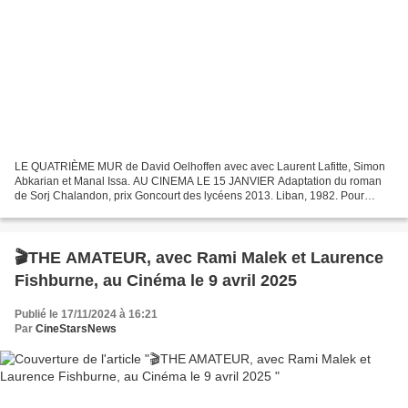
LE QUATRIÈME MUR de David Oelhoffen avec avec Laurent Lafitte, Simon
Abkarian et Manal Issa. AU CINEMA LE 15 JANVIER Adaptation du roman
de Sorj Chalandon, prix Goncourt des lycéens 2013. Liban, 1982. Pour
respecter la promesse faite à un vieil ami, Georges...
🎬THE AMATEUR, avec Rami Malek et Laurence
Fishburne, au Cinéma le 9 avril 2025
Publié le 17/11/2024 à 16:21
Par
CineStarsNews