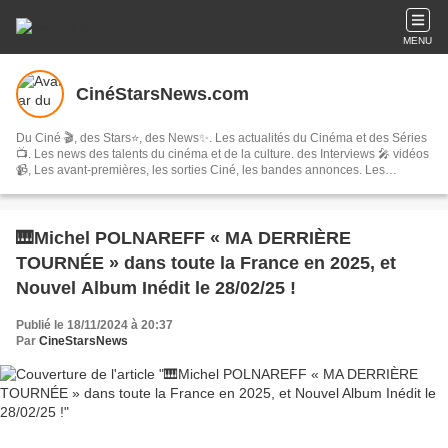
MENU
CinéStarsNews.com
Du Ciné 🎬, des Stars⭐, des News✨. Les actualités du Cinéma et des Séries
📺. Les news des talents du cinéma et de la culture. des Interviews 🎤 vidéos
📹, Les avant-premières, les sorties Ciné, les bandes annonces. Les
festivals, concerts & tournées, spectacles, les comédies musicales…
🎹Michel POLNAREFF « MA DERRIÈRE
TOURNÉE » dans toute la France en 2025, et
Nouvel Album Inédit le 28/02/25 !
Publié le 18/11/2024 à 20:37
Par
CineStarsNews