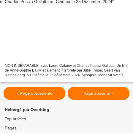
MON INSÉPARABLE, avec Laure Calamy et Charles Peccia Galletto. Un film
de Anne-Sophie Bailly, également interprété par Julie Froger, Geert Van
Rampelberg. au Cinéma le 25 décembre 2024. Synopsis: Mona vit avec son
fils trentenaire, Joël, qui est "en retard"....
< Page précédente
Page suivante >
Hébergé par Overblog
Top articles
Pages