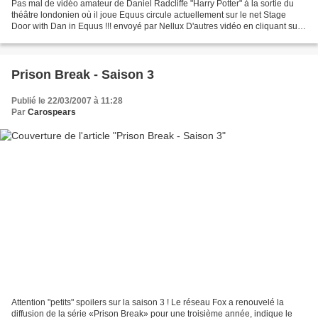
Pas mal de vidéo amateur de Daniel Radcliffe "Harry Potter" à la sortie du
théâtre londonien où il joue Equus circule actuellement sur le net Stage
Door with Dan in Equus !!! envoyé par Nellux D'autres vidéo en cliquant sur
les liens ci dessous
http://www.dailymotion.com/visited/search/Radcliffe/video/x18zjy_daniel-
radcliffe-sortie-des-artiste...
Prison Break - Saison 3
Publié le 22/03/2007 à 11:28
Par
Carospears
Attention "petits" spoilers sur la saison 3 ! Le réseau Fox a renouvelé la
diffusion de la série «Prison Break» pour une troisième année, indique le