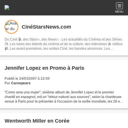
MENU
CinéStarsNews.com
Du Ciné 🎬, des Stars⭐, des News✨. Les actualités du Cinéma et des Séries
📺. Les news des talents du cinéma et de la culture. des Interviews 🎤 vidéos
📹, Les avant-premières, les sorties Ciné, les bandes annonces. Les
festivals, concerts & tournées, spectacles, les comédies musicales…
Jennifer Lopez en Promo à Paris
Publié le 24/03/2007 à 22:50
Par
Carospears
"Como ama una mujer", sixième album de Jennifer Lopez et le premier
chanté en espagnol, est un "retour naturel aux sources", selon la chanteuse
venue à Paris pour le présenter à l'occasion de la sortie mondiale, les 26 et
27 mars. Les photos de son séjour...
Wentworth Miller en Corée