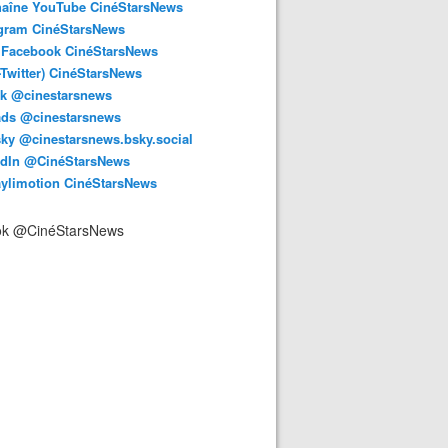
haîne YouTube CinéStarsNews
agram CinéStarsNews
 Facebook CinéStarsNews
-Twitter) CinéStarsNews
ok @cinestarsnews
ads @cinestarsnews
ky @cinestarsnews.bsky.social‬
edIn @CinéStarsNews
aylimotion CinéStarsNews
ok @CinéStarsNews