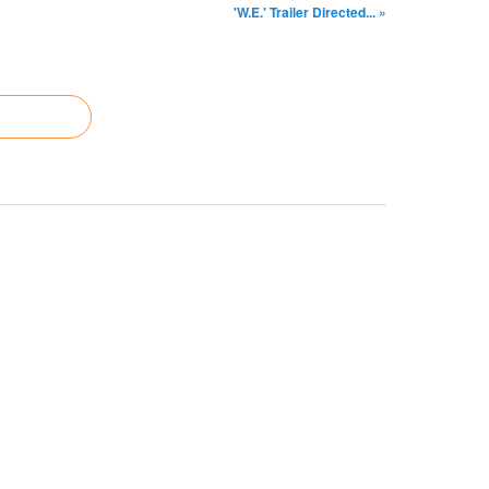
'W.E.' Trailer Directed... »