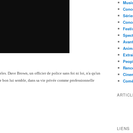
Musi
Conce
Série
Conc
Festi
Spect
Avant
Anim
Extra
Peop
Renco
es. Dave Brown, un officier de police sans foi ni loi, n'a qu'un
Cine
mme bon lui semble, dans sa vie privée comme professionnelle
Comé
ARTIC
LIENS