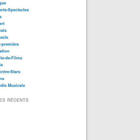
que
rts-Spectacles
s
ert
vals
acle
-première
ation
its-de-Films
le
ntre-Stars
ma
die Musicale
LES RÉCENTS