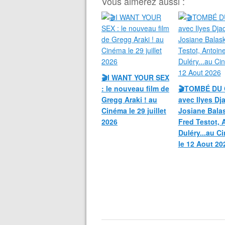
Vous aimerez aussi :
🎬I WANT YOUR SEX
: le nouveau film de
🎬TOMBÉ DU 
Gregg Araki ! au
avec Ilyes Dja
Cinéma le 29 juillet
Josiane Bala
2026
Fred Testot, 
Duléry...au C
le 12 Aout 20