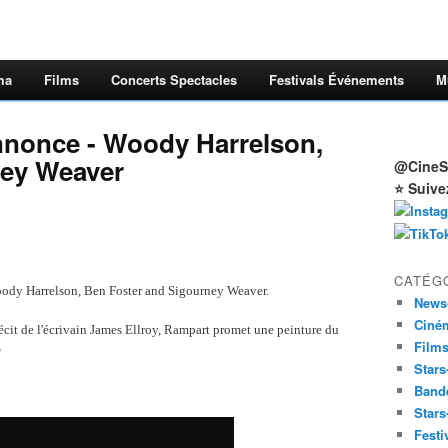
ma
Films
Concerts Spectacles
Festivals Événements
M
nonce - Woody Harrelson,
ney Weaver
@CineSt
⭐ Suive
CATÉG
ody Harrelson, Ben Foster and Sigourney Weaver.
News
Ciné
récit de l'écrivain James Ellroy, Rampart promet une peinture du
Film
"
Stars
Band
Stars
Festi