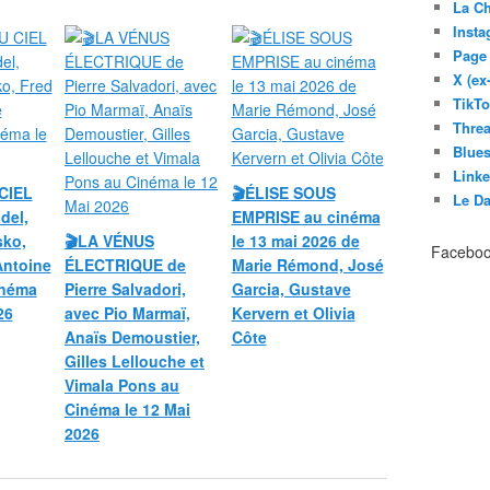
La C
Inst
Page
X (ex
TikT
Thre
Blues
Link
CIEL
🎬ÉLISE SOUS
Le D
del,
EMPRISE au cinéma
sko,
🎬LA VÉNUS
le 13 mai 2026 de
Facebo
Antoine
ÉLECTRIQUE de
Marie Rémond, José
inéma
Pierre Salvadori,
Garcia, Gustave
26
avec Pio Marmaï,
Kervern et Olivia
Anaïs Demoustier,
Côte
Gilles Lellouche et
Vimala Pons au
Cinéma le 12 Mai
2026