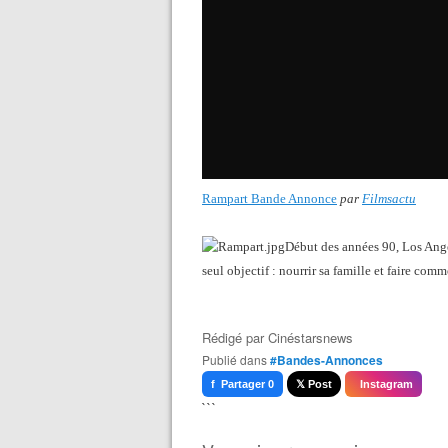
Rampart Bande Annonce
par
Filmsactu
Début des années 90, Los Angel
seul objectif : nourrir sa famille et faire co
Rédigé par
Cinéstarsnews
Publié dans
#Bandes-Annonces
f Partager 0
𝕏 Post
Instagram
```