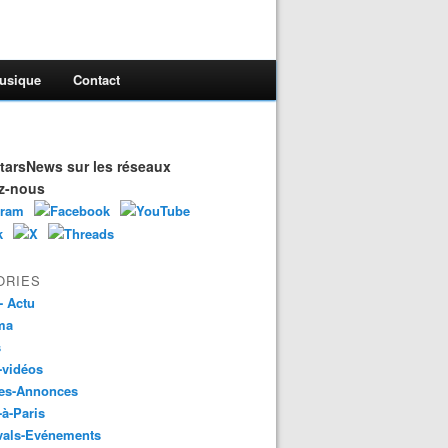
usique
Contact
arsNews sur les réseaux
z-nous
ORIES
- Actu
ma
s
-vidéos
es-Annonces
-à-Paris
vals-Evénements