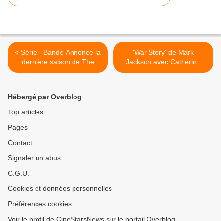
< Série - Bande Annonce la
'War Story' de Mark
dernière saison de The
Jackson avec Catherine
Killing - #TheKilling
Keener, Ben Kingsley >
Hébergé par Overblog
Top articles
Pages
Contact
Signaler un abus
C.G.U.
Cookies et données personnelles
Préférences cookies
Voir le profil de CineStarsNews sur le portail Overblog