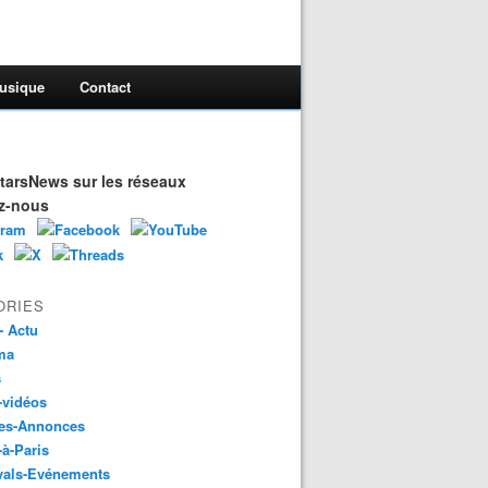
usique
Contact
arsNews sur les réseaux
z-nous
ORIES
- Actu
ma
s
-vidéos
es-Annonces
-à-Paris
vals-Evénements