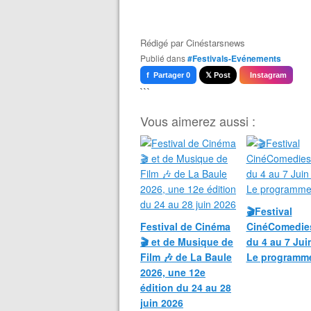
Rédigé par
Cinéstarsnews
Publié dans
#Festivals-Evénements
f Partager 0
𝕏 Post
Instagram
```
Vous aimerez aussi :
🎬Festival
Festival de Cinéma
CinéComedie
🎬 et de Musique de
du 4 au 7 Jui
Film 🎶 de La Baule
Le programm
2026, une 12e
édition du 24 au 28
juin 2026