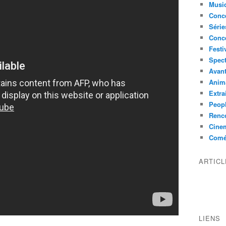
Musi
Conce
Série
Conc
Festi
Spect
Avant
Anim
Extra
Peop
Renco
Cine
Comé
ARTIC
LIENS