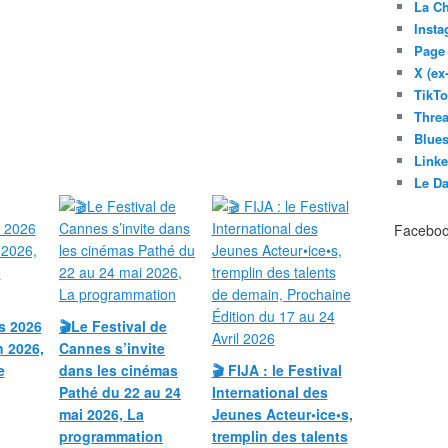
La C
Inst
Page
X (ex
TikT
Thre
Blues
Link
Le D
Facebo
s 2026
🎬Le Festival de
n 2026,
Cannes s’invite
e
dans les cinémas
🎬 FIJA : le Festival
Pathé du 22 au 24
International des
mai 2026, La
Jeunes Acteur•ice•s,
programmation
tremplin des talents