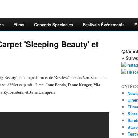
ma
Films
Concerts Spectacles
Festivals Événements
M
arpet 'Sleeping Beauty' et
@CineSt
⭐ Suive
ing Beauty', en compétition et de 'Restless', de Gus Van Sant dans
 a vu défiler ce jeudi 12 mai
Jane Fonda, Diane Kruger, Mia
CATÉG
a Zylberstein, et Jane Campion.
News
Ciné
Film
Stars
Band
Stars
Festi