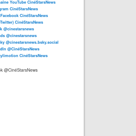
haîne YouTube CinéStarsNews
agram CinéStarsNews
 Facebook CinéStarsNews
-Twitter) CinéStarsNews
ok @cinestarsnews
ads @cinestarsnews
ky @cinestarsnews.bsky.social‬
edIn @CinéStarsNews
aylimotion CinéStarsNews
ok @CinéStarsNews