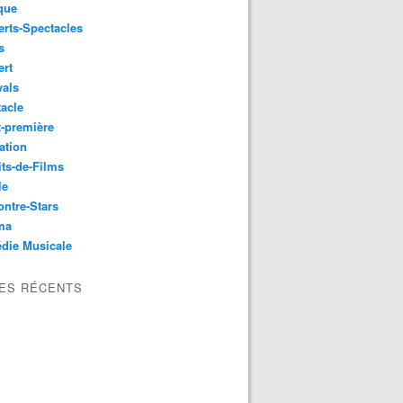
que
rts-Spectacles
s
ert
vals
acle
-première
ation
its-de-Films
le
ntre-Stars
ma
die Musicale
LES RÉCENTS